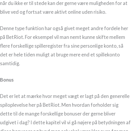
når du ikke er til stede kan der gerne være muligheden for at
blive ved og fortsat være aktivt online uden risiko.
Denne type funktion har også givet meget andre fordele her
på BetRiot. For eksempel vil man nemt kunne skifte mellem
flere forskellige spilleregister fra sine personlige konto, så
det er hele tiden muligt at bruge mere end et spillekonto
samtidig.
Bonus
Det er let at mærke hvor meget vægt er lagt på den generelle
spiloplevelse her på BetRiot. Men hvordan forholder sig
dette til de mange forskellige bonuser der gerne bliver
udgivet i dag? I dette kapitel vil vi gå nøjere på betydningen af