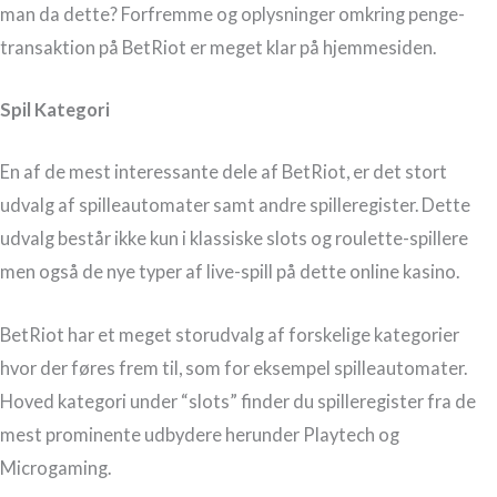
man da dette? Forfremme og oplysninger omkring penge-
transaktion på BetRiot er meget klar på hjemmesiden.
Spil Kategori
En af de mest interessante dele af BetRiot, er det stort
udvalg af spilleautomater samt andre spilleregister. Dette
udvalg består ikke kun i klassiske slots og roulette-spillere
men også de nye typer af live-spill på dette online kasino.
BetRiot har et meget storudvalg af forskelige kategorier
hvor der føres frem til, som for eksempel spilleautomater.
Hoved kategori under “slots” finder du spilleregister fra de
mest prominente udbydere herunder Playtech og
Microgaming.