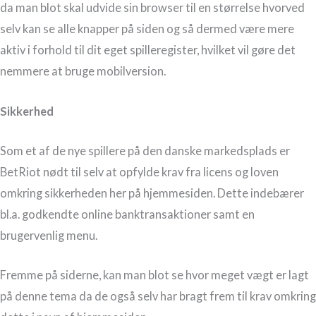
da man blot skal udvide sin browser til en størrelse hvorved
selv kan se alle knapper på siden og så dermed være mere
aktiv i forhold til dit eget spilleregister, hvilket vil gøre det
nemmere at bruge mobilversion.
Sikkerhed
Som et af de nye spillere på den danske markedsplads er
BetRiot nødt til selv at opfylde krav fra licens og loven
omkring sikkerheden her på hjemmesiden. Dette indebærer
bl.a. godkendte online banktransaktioner samt en
brugervenlig menu.
Fremme på siderne, kan man blot se hvor meget vægt er lagt
på denne tema da de også selv har bragt frem til krav omkring