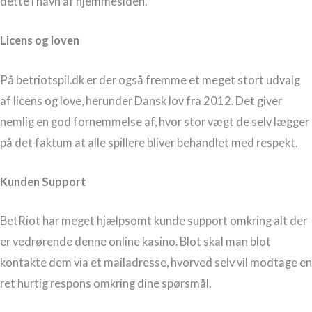
dette i navn af hjemmesiden.
Licens og loven
På betriotspil.dk er der også fremme et meget stort udvalg
af licens og love, herunder Dansk lov fra 2012. Det giver
nemlig en god fornemmelse af, hvor stor vægt de selv lægger
på det faktum at alle spillere bliver behandlet med respekt.
Kunden Support
BetRiot har meget hjælpsomt kunde support omkring alt der
er vedrørende denne online kasino. Blot skal man blot
kontakte dem via et mailadresse, hvorved selv vil modtage en
ret hurtig respons omkring dine spørsmål.