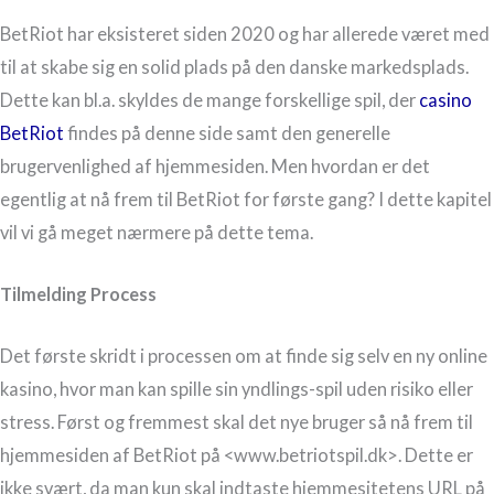
BetRiot har eksisteret siden 2020 og har allerede været med
til at skabe sig en solid plads på den danske markedsplads.
Dette kan bl.a. skyldes de mange forskellige spil, der
casino
BetRiot
findes på denne side samt den generelle
brugervenlighed af hjemmesiden. Men hvordan er det
egentlig at nå frem til BetRiot for første gang? I dette kapitel
vil vi gå meget nærmere på dette tema.
Tilmelding Process
Det første skridt i processen om at finde sig selv en ny online
kasino, hvor man kan spille sin yndlings-spil uden risiko eller
stress. Først og fremmest skal det nye bruger så nå frem til
hjemmesiden af BetRiot på <www.betriotspil.dk>. Dette er
ikke svært, da man kun skal indtaste hjemmesitetens URL på