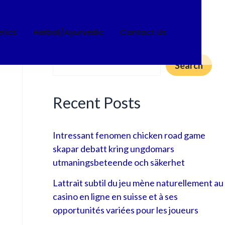
tics
Herbal/Ayurvedic
Contact Us
Search
Search
Recent Posts
Intressant fenomen chicken road game
skapar debatt kring ungdomars
utmaningsbeteende och säkerhet
Lattrait subtil du jeu mène naturellement au
casino en ligne en suisse et à ses
opportunités variées pour les joueurs