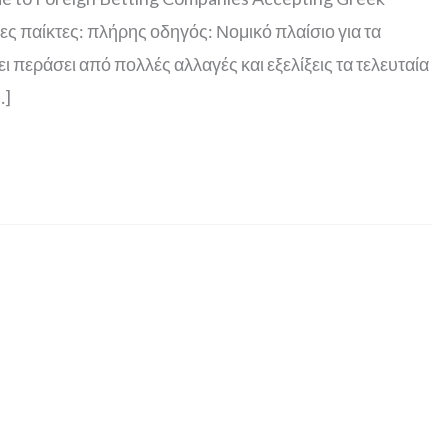
ες παίκτες: πλήρης οδηγός: Νομικό πλαίσιο για τα
 περάσει από πολλές αλλαγές και εξελίξεις τα τελευταία
…]