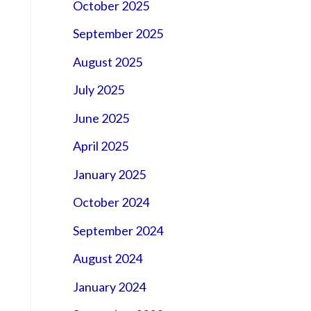
October 2025
September 2025
August 2025
July 2025
June 2025
April 2025
January 2025
October 2024
September 2024
August 2024
January 2024