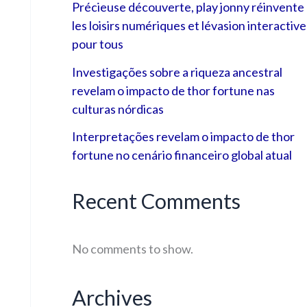
Précieuse découverte, play jonny réinvente
les loisirs numériques et lévasion interactive
pour tous
Investigações sobre a riqueza ancestral
revelam o impacto de thor fortune nas
culturas nórdicas
Interpretações revelam o impacto de thor
fortune no cenário financeiro global atual
Recent Comments
No comments to show.
Archives