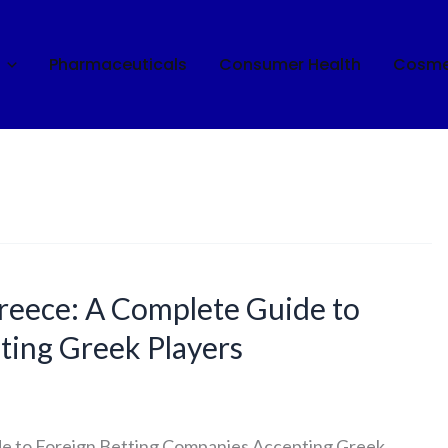
Pharmaceuticals
Consumer Health
Cosme
Greece: A Complete Guide to
ting Greek Players
ide to Foreign Betting Companies Accepting Greek