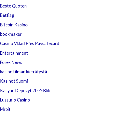
Beste Quoten
Betflag
Bitcoin Kasino
bookmaker
Casino Vklad Přes Paysafecard
Entertainment
Forex News
kasinot ilman kierrätystä
Kasinot Suomi
Kasyno Depozyt 20 Zł Blik
Lussurio Casino
Mrbit