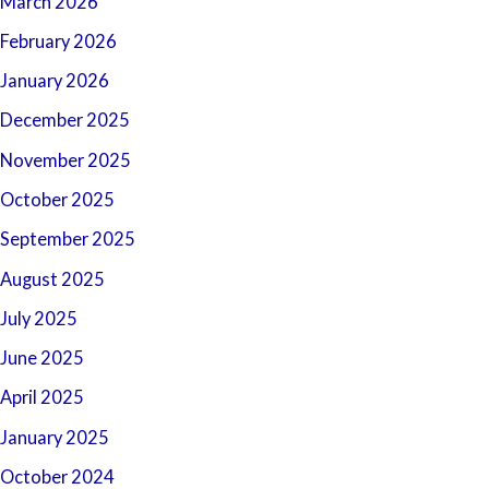
March 2026
February 2026
January 2026
December 2025
November 2025
October 2025
September 2025
August 2025
July 2025
June 2025
April 2025
January 2025
October 2024