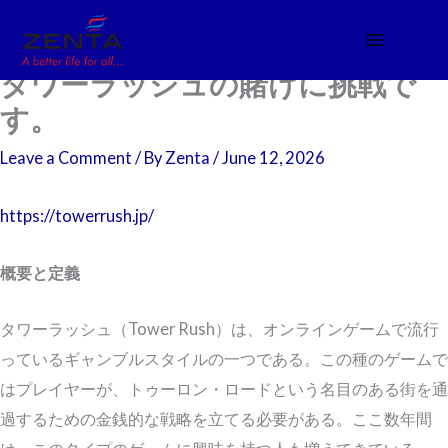
Skip
to
content
タワーラッシュの賭けに挑戦で
す。
Leave a Comment
/ By
Zenta
/
June 12, 2026
https://towerrush.jp/
概要と定義
タワーラッシュ（Tower Rush）は、オンラインゲームで流行
っているギャンブルスタイルの一つである。この種のゲームで
はプレイヤーが、トゥーロン・ロードという名目のある街を通
過するための金銭的な戦略を立てる必要がある。ここ数年間