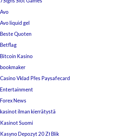
7Signs Slot Games
Avo
Avo liquid gel
Beste Quoten
Betflag
Bitcoin Kasino
bookmaker
Casino Vklad Přes Paysafecard
Entertainment
Forex News
kasinot ilman kierrätystä
Kasinot Suomi
Kasyno Depozyt 20 Zł Blik