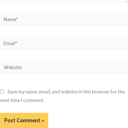
Name*
Email*
Website
Save my name, email, and website in this browser for the
next time I comment.