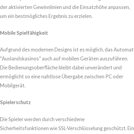
der aktivierten Gewinnlinien und die Einsatzhöhe anpassen,
um ein bestmögliches Ergebnis zu erzielen.
Mobile Spielfähigkeit
Aufgrund des modernen Designs ist es möglich, das Automat
“Auslandskasinos” auch auf mobilen Geräten auszuführen.
Die Bedienungsoberfläche bleibt dabei unverändert und
ermöglicht so eine nahtlose Übergabe zwischen PC oder
Mobilgerät.
Spielerschutz
Die Spieler werden durch verschiedene
Sicherheitsfunktionen wie SSL-Verschlüsselung geschützt. Ein