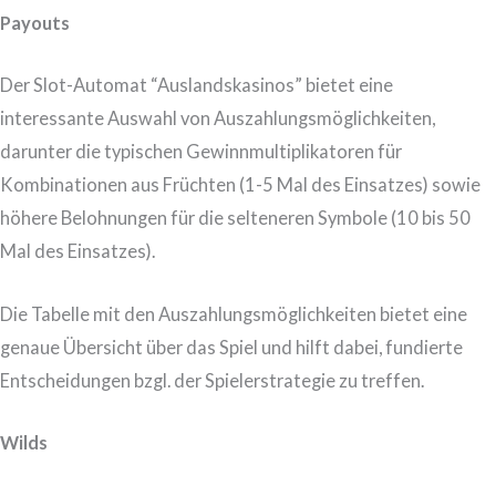
Payouts
Der Slot-Automat “Auslandskasinos” bietet eine
interessante Auswahl von Auszahlungsmöglichkeiten,
darunter die typischen Gewinnmultiplikatoren für
Kombinationen aus Früchten (1-5 Mal des Einsatzes) sowie
höhere Belohnungen für die selteneren Symbole (10 bis 50
Mal des Einsatzes).
Die Tabelle mit den Auszahlungsmöglichkeiten bietet eine
genaue Übersicht über das Spiel und hilft dabei, fundierte
Entscheidungen bzgl. der Spielerstrategie zu treffen.
Wilds