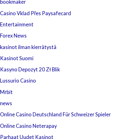
bookmaker
Casino Vklad Přes Paysafecard
Entertainment
Forex News
kasinot ilman kierrätystä
Kasinot Suomi
Kasyno Depozyt 20 Zł Blik
Lussurio Casino
Mrbit
news
Online Casino Deutschland Für Schweizer Spieler
Online Casino Neterapay
Parhaat Uudet Kasinot