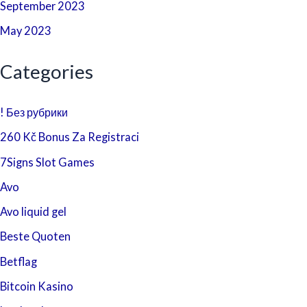
September 2023
May 2023
Categories
! Без рубрики
260 Kč Bonus Za Registraci
7Signs Slot Games
Avo
Avo liquid gel
Beste Quoten
Betflag
Bitcoin Kasino