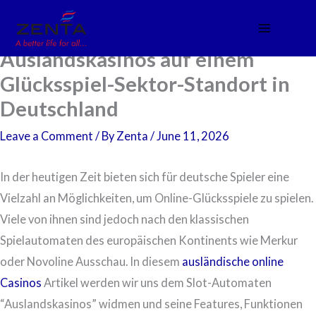
Skip
to
content
Auslandskasinos auf einem
Glücksspiel-Sektor-Standort in
Deutschland
Leave a Comment
/ By
Zenta
/
June 11, 2026
In der heutigen Zeit bieten sich für deutsche Spieler eine
Vielzahl an Möglichkeiten, um Online-Glücksspiele zu spielen.
Viele von ihnen sind jedoch nach den klassischen
Spielautomaten des europäischen Kontinents wie Merkur
oder Novoline Ausschau. In diesem
ausländische online
Casinos
Artikel werden wir uns dem Slot-Automaten
“Auslandskasinos” widmen und seine Features, Funktionen