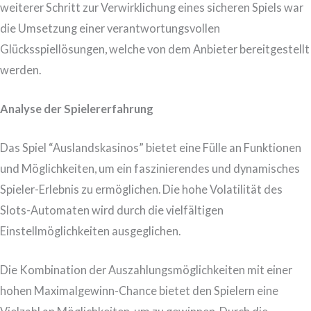
weiterer Schritt zur Verwirklichung eines sicheren Spiels war
die Umsetzung einer verantwortungsvollen
Glücksspiellösungen, welche von dem Anbieter bereitgestellt
werden.
Analyse der Spielererfahrung
Das Spiel “Auslandskasinos” bietet eine Fülle an Funktionen
und Möglichkeiten, um ein faszinierendes und dynamisches
Spieler-Erlebnis zu ermöglichen. Die hohe Volatilität des
Slots-Automaten wird durch die vielfältigen
Einstellmöglichkeiten ausgeglichen.
Die Kombination der Auszahlungsmöglichkeiten mit einer
hohen Maximalgewinn-Chance bietet den Spielern eine