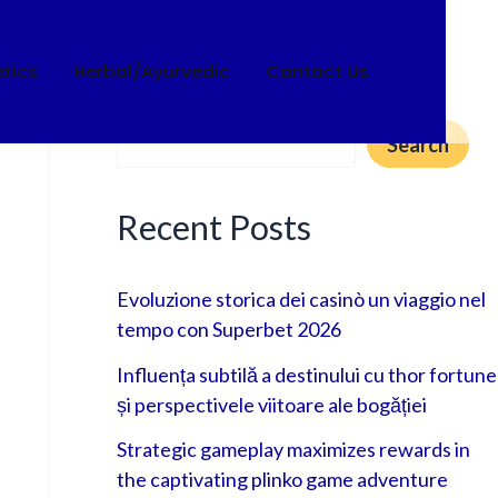
tics
Herbal/Ayurvedic
Contact Us
Search
Search
Recent Posts
Evoluzione storica dei casinò un viaggio nel
tempo con Superbet 2026
Influența subtilă a destinului cu thor fortune
și perspectivele viitoare ale bogăției
Strategic gameplay maximizes rewards in
the captivating plinko game adventure