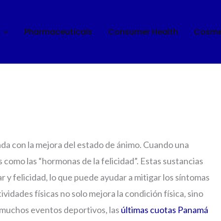
Pharmaceuticals
Consumer Health
Cosme
orar la salud mental
ada con la mejora del estado de ánimo. Cuando una
s como las “hormonas de la felicidad”. Estas sustancias
 y felicidad, lo que puede ayudar a mitigar los síntomas
tividades físicas no solo mejora la condición física, sino
 muchos eventos deportivos, las
últimas cuotas Panamá