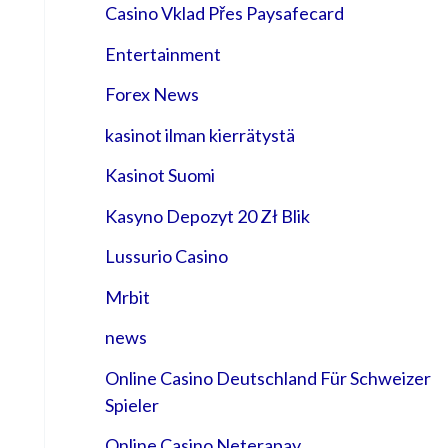
Casino Vklad Přes Paysafecard
Entertainment
Forex News
kasinot ilman kierrätystä
Kasinot Suomi
Kasyno Depozyt 20 Zł Blik
Lussurio Casino
Mrbit
news
Online Casino Deutschland Für Schweizer
Spieler
Online Casino Neterapay