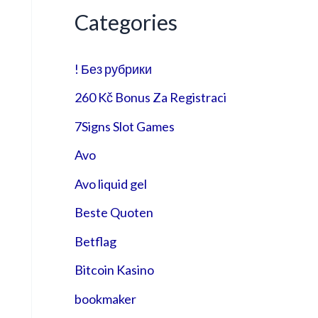
Categories
! Без рубрики
260 Kč Bonus Za Registraci
7Signs Slot Games
Avo
Avo liquid gel
Beste Quoten
Betflag
Bitcoin Kasino
bookmaker