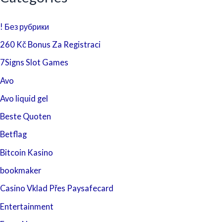
! Без рубрики
260 Kč Bonus Za Registraci
7Signs Slot Games
Avo
Avo liquid gel
Beste Quoten
Betflag
Bitcoin Kasino
bookmaker
Casino Vklad Přes Paysafecard
Entertainment