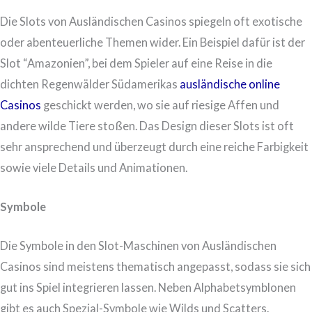
Die Slots von Ausländischen Casinos spiegeln oft exotische
oder abenteuerliche Themen wider. Ein Beispiel dafür ist der
Slot “Amazonien”, bei dem Spieler auf eine Reise in die
dichten Regenwälder Südamerikas
ausländische online
Casinos
geschickt werden, wo sie auf riesige Affen und
andere wilde Tiere stoßen. Das Design dieser Slots ist oft
sehr ansprechend und überzeugt durch eine reiche Farbigkeit
sowie viele Details und Animationen.
Symbole
Die Symbole in den Slot-Maschinen von Ausländischen
Casinos sind meistens thematisch angepasst, sodass sie sich
gut ins Spiel integrieren lassen. Neben Alphabetsymblonen
gibt es auch Spezial-Symbole wie Wilds und Scatters.