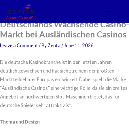
Skip
to
content
Deutschlands Wachsende Casino-
Markt bei Ausländischen Casinos
Leave a Comment
/ By
Zenta
/
June 11, 2026
Die deutsche Kasinobranche ist in den letzten Jahren
deutlich gewachsen und hat sich zu einem der größten
Marktteilnehmer Europas entwickelt. Dabei spielt die Marke
“Ausländische Casinos” eine wichtige Rolle, da sie ein breites
Angebot an hochwertigen Slot-Maschinen bietet, das für
deutsche Spieler sehr attraktiv ist.
Thema und Design