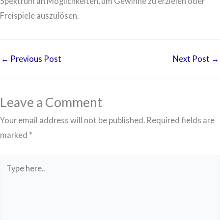
Spektrum an Möglichkeiten, um Gewinne zu erzielen oder
Freispiele auszulösen.
←
Previous Post
Next Post
→
Leave a Comment
Your email address will not be published.
Required fields are
marked
*
Type
here..