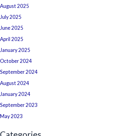
August 2025
July 2025
June 2025
April 2025
January 2025
October 2024
September 2024
August 2024
January 2024
September 2023
May 2023
Categories