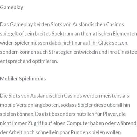
Gameplay
Das Gameplay bei den Slots von Ausländischen Casinos
spiegelt oft ein breites Spektrum an thematischen Elementen
wider. Spieler müssen dabei nicht nur auf ihr Glück setzen,
sondern können auch Strategien entwickeln und ihre Einsätze
entsprechend optimieren.
Mobiler Spielmodus
Die Slots von Ausländischen Casinos werden meistens als
mobile Version angeboten, sodass Spieler diese überall hin
spielen können. Das ist besonders nützlich für Player, die
nicht immer Zugriff auf einen Computer haben oder während
der Arbeit noch schnell ein paar Runden spielen wollen.