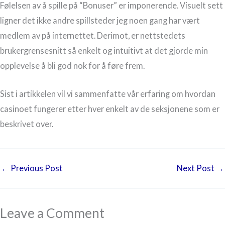
Følelsen av å spille på “Bonuser” er imponerende. Visuelt sett
ligner det ikke andre spillsteder jeg noen gang har vært
medlem av på internettet. Derimot, er nettstedets
brukergrensesnitt så enkelt og intuitivt at det gjorde min
opplevelse å bli god nok for å føre frem.
Sist i artikkelen vil vi sammenfatte vår erfaring om hvordan
casinoet fungerer etter hver enkelt av de seksjonene som er
beskrivet over.
←
Previous Post
Next Post
→
Leave a Comment