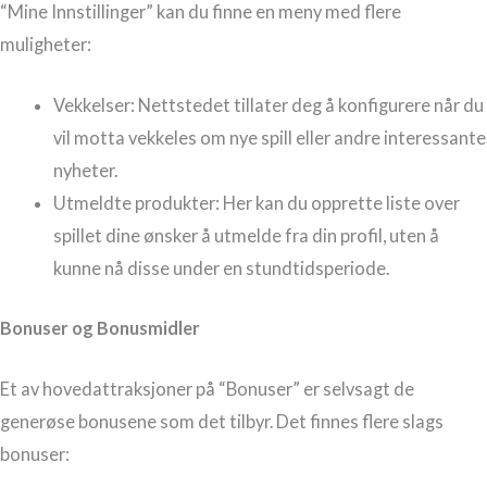
“Mine Innstillinger” kan du finne en meny med flere
muligheter:
Vekkelser: Nettstedet tillater deg å konfigurere når du
vil motta vekkeles om nye spill eller andre interessante
nyheter.
Utmeldte produkter: Her kan du opprette liste over
spillet dine ønsker å utmelde fra din profil, uten å
kunne nå disse under en stundtidsperiode.
Bonuser og Bonusmidler
Et av hovedattraksjoner på “Bonuser” er selvsagt de
generøse bonusene som det tilbyr. Det finnes flere slags
bonuser: