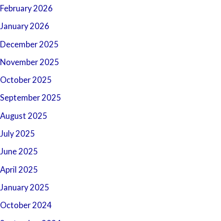
February 2026
January 2026
December 2025
November 2025
October 2025
September 2025
August 2025
July 2025
June 2025
April 2025
January 2025
October 2024