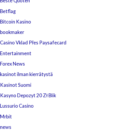
Beste Quoten
Betflag
Bitcoin Kasino
bookmaker
Casino Vklad Přes Paysafecard
Entertainment
Forex News
kasinot ilman kierrätystä
Kasinot Suomi
Kasyno Depozyt 20 Zł Blik
Lussurio Casino
Mrbit
news