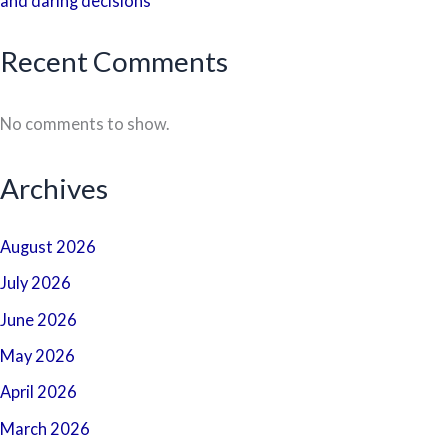
and daring decisions
Recent Comments
No comments to show.
Archives
August 2026
July 2026
June 2026
May 2026
April 2026
March 2026