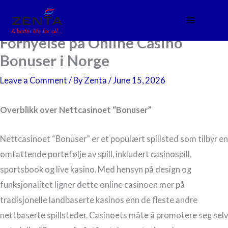
Skip
to
content
Fornyelse på Online Casino
Bonuser i Norge
Leave a Comment
/ By
Zenta
/
June 15, 2026
Overblikk over Nettcasinoet “Bonuser”
Nettcasinoet “Bonuser” er et populært spillsted som tilbyr en
omfattende portefølje av spill, inkludert casinospill,
sportsbook og live kasino. Med hensyn på design og
funksjonalitet ligner dette online casinoen mer på
tradisjonelle landbaserte kasinos enn de fleste andre
nettbaserte spillsteder. Casinoets måte å promotere seg selv