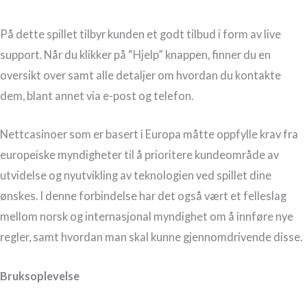
På dette spillet tilbyr kunden et godt tilbud i form av live
support. Når du klikker på “Hjelp” knappen, finner du en
oversikt over samt alle detaljer om hvordan du kontakte
dem, blant annet via e-post og telefon.
Nettcasinoer som er basert i Europa måtte oppfylle krav fra
europeiske myndigheter til å prioritere kundeområde av
utvidelse og nyutvikling av teknologien ved spillet dine
ønskes. I denne forbindelse har det også vært et felleslag
mellom norsk og internasjonal myndighet om å innføre nye
regler, samt hvordan man skal kunne gjennomdrivende disse.
Bruksoplevelse