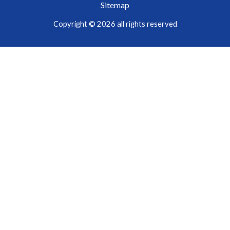
Sitemap
Copyright © 2026 all rights reserved