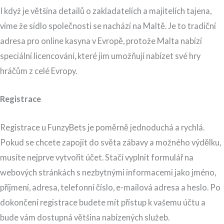
I když je většina detailů o zakladatelích a majitelích tajena,
víme že sídlo společnosti se nachází na Maltě. Je to tradiční
adresa pro online kasyna v Evropě, protože Malta nabízí
speciální licencování, které jim umožňují nabízet své hry
hráčům z celé Evropy.
Registrace
Registrace u FunzyBets je poměrně jednoduchá a rychlá.
Pokud se chcete zapojit do světa zábavy a možného výdělku,
musíte nejprve vytvořit účet. Stačí vyplnit formulář na
webových stránkách s nezbytnými informacemi jako jméno,
příjmení, adresa, telefonní číslo, e-mailová adresa a heslo. Po
dokončení registrace budete mít přístup k vašemu účtu a
bude vám dostupná většina nabízených služeb.