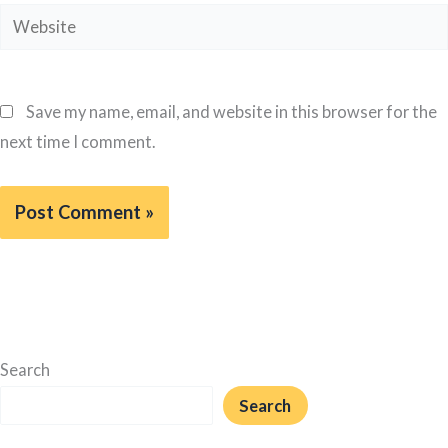
Website
Save my name, email, and website in this browser for the
next time I comment.
Search
Search