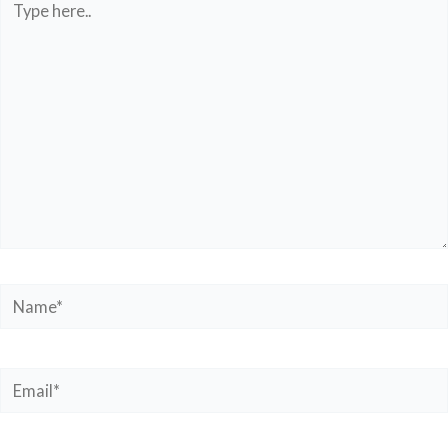
here..
Name*
Email*