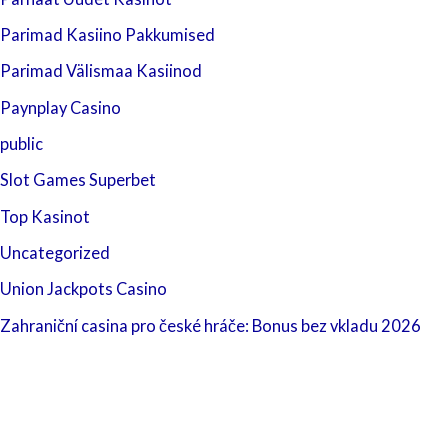
Parimad Kasiino Pakkumised
Parimad Välismaa Kasiinod
Paynplay Casino
public
Slot Games Superbet
Top Kasinot
Uncategorized
Union Jackpots Casino
Zahraniční casina pro české hráče: Bonus bez vkladu 2026