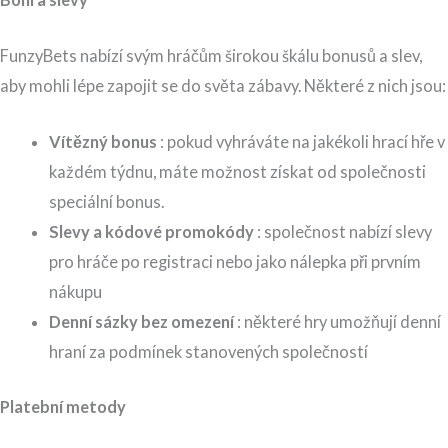
FunzyBets nabízí svým hráčům širokou škálu bonusů a slev,
aby mohli lépe zapojit se do světa zábavy. Některé z nich jsou:
Vítězný bonus
: pokud vyhráváte na jakékoli hrací hře v
každém týdnu, máte možnost získat od společnosti
speciální bonus.
Slevy a kódové promokódy
: společnost nabízí slevy
pro hráče po registraci nebo jako nálepka při prvním
nákupu
Denní sázky bez omezení
: některé hry umožňují denní
hraní za podmínek stanovených společností
Platební metody