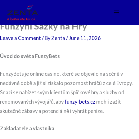
Skip
to
content
Funzyní Sázky na Hry
Leave a Comment
/ By
Zenta
/
June 11, 2026
Úvod do světa FunzyBets
FunzyBets je online casino, které se objevilo na scéně v
nedávné době a již si získalo pozornost hráčů z celé Evropy.
Snaží se nabízet svým klientům špičkové hry a služby od
renomovaných vývojářů, aby
funzy-bets.cz
mohli zažít
skutečné zábavy a potenciálně i vyhrát peníze.
Zakladatele a vlastníka