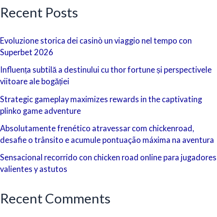
Recent Posts
Evoluzione storica dei casinò un viaggio nel tempo con
Superbet 2026
Influența subtilă a destinului cu thor fortune și perspectivele
viitoare ale bogăției
Strategic gameplay maximizes rewards in the captivating
plinko game adventure
Absolutamente frenético atravessar com chickenroad,
desafie o trânsito e acumule pontuação máxima na aventura
Sensacional recorrido con chicken road online para jugadores
valientes y astutos
Recent Comments