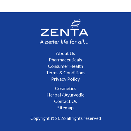
About Us
Pharmaceuticals
Consumer Health
Terms & Conditions
Privacy Policy
Cosmetics
Herbal / Ayurvedic
Contact Us
Sitemap
Copyright © 2026 all rights reserved