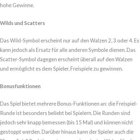
hohe Gewinne.
Wilds und Scatters
Das Wild-Symbol erscheint nur auf den Walzen 2, 3 oder 4. Es
kann jedoch als Ersatz für alle anderen Symbole dienen. Das
Scatter-Symbol dagegen erscheint überall auf den Walzen
und ermöglicht es dem Spieler, Freispiele zu gewinnen.
Bonusfunktionen
Das Spiel bietet mehrere Bonus-Funktionen an: die Freispiel-
Runde ist besonders beliebt bei Spielern. Die Runden sind
jedoch sehr knapp bemessen (bis 15 Mal) und können nicht
gestoppt werden. Darüber hinaus kann der Spieler auch die