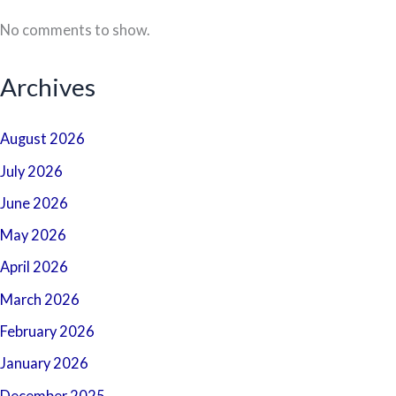
No comments to show.
Archives
August 2026
July 2026
June 2026
May 2026
April 2026
March 2026
February 2026
January 2026
December 2025