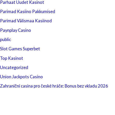
Parhaat Uudet Kasinot
Parimad Kasiino Pakkumised
Parimad Välismaa Kasiinod
Paynplay Casino
public
Slot Games Superbet
Top Kasinot
Uncategorized
Union Jackpots Casino
Zahraniční casina pro české hráče: Bonus bez vkladu 2026