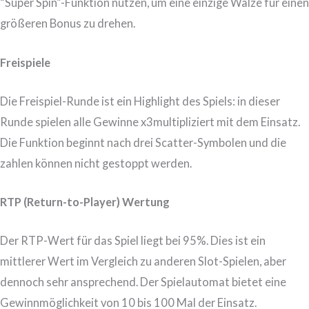
“Super Spin”-Funktion nutzen, um eine einzige Walze für einen
größeren Bonus zu drehen.
Freispiele
Die Freispiel-Runde ist ein Highlight des Spiels: in dieser
Runde spielen alle Gewinne x3multipliziert mit dem Einsatz.
Die Funktion beginnt nach drei Scatter-Symbolen und die
zahlen können nicht gestoppt werden.
RTP (Return-to-Player) Wertung
Der RTP-Wert für das Spiel liegt bei 95%. Dies ist ein
mittlerer Wert im Vergleich zu anderen Slot-Spielen, aber
dennoch sehr ansprechend. Der Spielautomat bietet eine
Gewinnmöglichkeit von 10 bis 100 Mal der Einsatz.