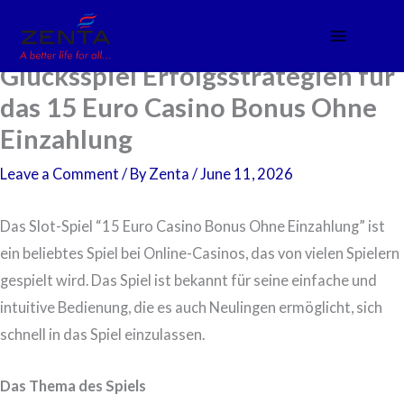
Skip
to
content
Glücksspiel Erfolgsstrategien für
das 15 Euro Casino Bonus Ohne
Einzahlung
Leave a Comment
/ By
Zenta
/
June 11, 2026
Das Slot-Spiel “15 Euro Casino Bonus Ohne Einzahlung” ist
ein beliebtes Spiel bei Online-Casinos, das von vielen Spielern
gespielt wird. Das Spiel ist bekannt für seine einfache und
intuitive Bedienung, die es auch Neulingen ermöglicht, sich
schnell in das Spiel einzulassen.
Das Thema des Spiels