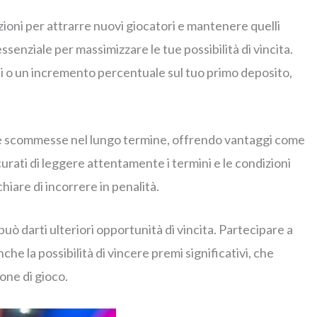
ioni per attrarre nuovi giocatori e mantenere quelli
nziale per massimizzare le tue possibilità di vincita.
ti o un incremento percentuale sul tuo primo deposito,
tue scommesse nel lungo termine, offrendo vantaggi come
curati di leggere attentamente i termini e le condizioni
hiare di incorrere in penalità.
 può darti ulteriori opportunità di vincita. Partecipare a
he la possibilità di vincere premi significativi, che
one di gioco.