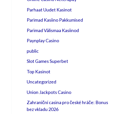
Parhaat Uudet Kasinot
Parimad Kasiino Pakkumised
Parimad Välismaa Kasiinod
Paynplay Casino
public
Slot Games Superbet
Top Kasinot
Uncategorized
Union Jackpots Casino
Zahraniční casina pro české hráče: Bonus
bez vkladu 2026