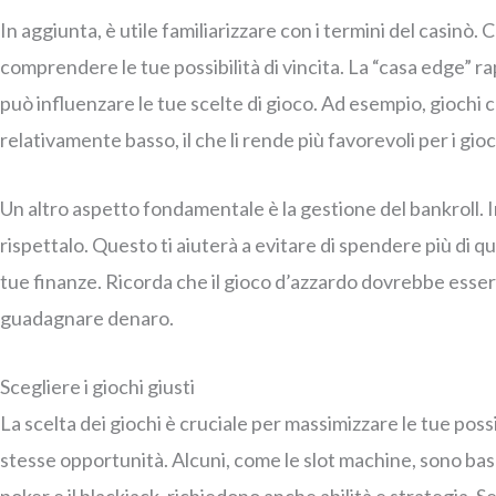
In aggiunta, è utile familiarizzare con i termini del casinò
comprendere le tue possibilità di vincita. La “casa edge” r
può influenzare le tue scelte di gioco. Ad esempio, giochi
relativamente basso, il che li rende più favorevoli per i gioc
Un altro aspetto fondamentale è la gestione del bankroll. I
rispettalo. Questo ti aiuterà a evitare di spendere più di q
tue finanze. Ricorda che il gioco d’azzardo dovrebbe esser
guadagnare denaro.
Scegliere i giochi giusti
La scelta dei giochi è cruciale per massimizzare le tue possib
stesse opportunità. Alcuni, come le slot machine, sono basa
poker e il blackjack, richiedono anche abilità e strategia. Se