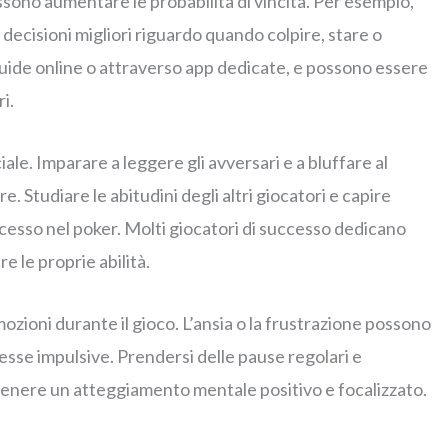
ssono aumentare le probabilità di vincita. Per esempio,
 decisioni migliori riguardo quando colpire, stare o
guide online o attraverso app dedicate, e possono essere
i.
ale. Imparare a leggere gli avversari e a bluffare al
 Studiare le abitudini degli altri giocatori e capire
cesso nel poker. Molti giocatori di successo dedicano
re le proprie abilità.
zioni durante il gioco. L’ansia o la frustrazione possono
sse impulsive. Prendersi delle pause regolari e
ntenere un atteggiamento mentale positivo e focalizzato.