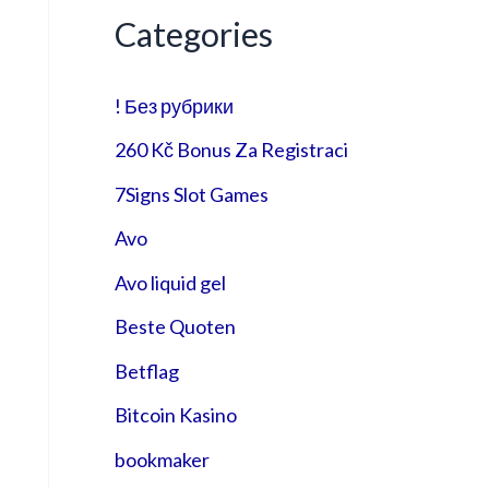
Categories
! Без рубрики
260 Kč Bonus Za Registraci
7Signs Slot Games
Avo
Avo liquid gel
Beste Quoten
Betflag
Bitcoin Kasino
bookmaker