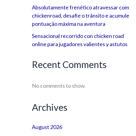
Absolutamente frenético atravessar com
chickenroad, desafie o trânsito e acumule
pontuação máxima na aventura
Sensacional recorrido con chicken road
online para jugadores valientes y astutos
Recent Comments
No comments to show.
Archives
August 2026