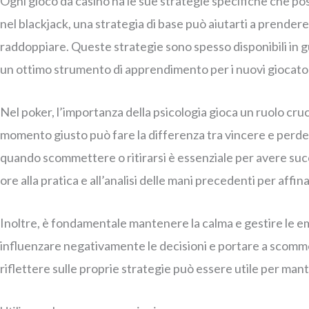
Ogni gioco da casinò ha le sue strategie specifiche che po
nel blackjack, una strategia di base può aiutarti a prendere
raddoppiare. Queste strategie sono spesso disponibili in 
un ottimo strumento di apprendimento per i nuovi giocator
Nel poker, l’importanza della psicologia gioca un ruolo cruci
momento giusto può fare la differenza tra vincere e perdere.
quando scommettere o ritirarsi è essenziale per avere suc
ore alla pratica e all’analisi delle mani precedenti per affina
Inoltre, è fondamentale mantenere la calma e gestire le emo
influenzare negativamente le decisioni e portare a scomme
riflettere sulle proprie strategie può essere utile per ma