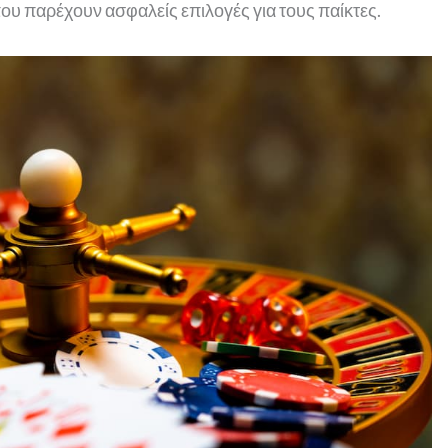
που παρέχουν ασφαλείς επιλογές για τους παίκτες.