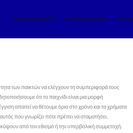
Pharmaceuticals
Consumer Health
Cosme
bling at Casinos
ότητα των παικτών να ελέγχουν τη συμπεριφορά τους
δητοποιήσουμε ότι το παιχνίδι είναι μια μορφή
γιση απαιτεί να θέτουμε όρια στο χρόνο και τα χρήματα
αυτός που γνωρίζει πότε πρέπει να σταματήσει,
οκύψουν από τον εθισμό ή την υπερβολική συμμετοχή.