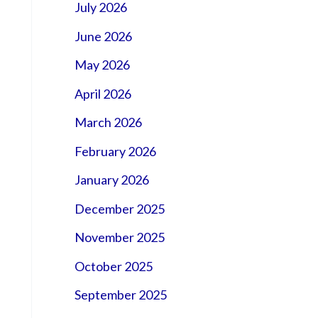
July 2026
June 2026
May 2026
April 2026
March 2026
February 2026
January 2026
December 2025
November 2025
October 2025
September 2025