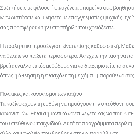
Συζητήσεις με φίλους ή οικογένεια μπορεί να σας βοηθήσου
Μην διστάσετε να μιλήσετε με επαγγελματίες ψυχικής υγεί
σας προσφέρουν την υποστήριξη που χρειάζεστε.
Η προληπτική προσέγγιση είναι επίσης καθοριστική. Μάθε
να θέλετε να παίξετε περισσότερο. Αν έχετε την τάση να π
βρείτε εναλλακτικές μεθόδους για να διαχειριστείτε τα συν
όπως η άθληση ή η ενασχόληση με χόμπι, μπορούν να σα
Πολιτικές και κανονισμοί των καζίνο
Τα καζίνο έχουν τη ευθύνη να προάγουν την υπεύθυνη συ
κανονισμών. Είναι σημαντικό να επιλέγετε καζίνο που δ
του υπεύθυνου παιχνιδιού. Αυτά τα προγράμματα περιλαμ
αλλά και εργαλεία που βοηθούν στην αυτορρύθμιση.