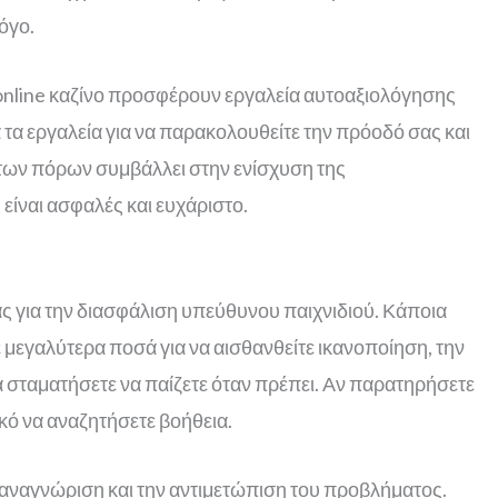
όγο.
 online καζίνο προσφέρουν εργαλεία αυτοαξιολόγησης
τα εργαλεία για να παρακολουθείτε την πρόοδό σας και
ν των πόρων συμβάλλει στην ενίσχυση της
 είναι ασφαλές και ευχάριστο.
ς για την διασφάλιση υπεύθυνου παιχνιδιού. Κάποια
 μεγαλύτερα ποσά για να αισθανθείτε ικανοποίηση, την
να σταματήσετε να παίζετε όταν πρέπει. Αν παρατηρήσετε
ικό να αναζητήσετε βοήθεια.
ν αναγνώριση και την αντιμετώπιση του προβλήματος.