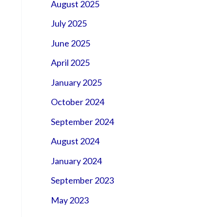
August 2025
July 2025
June 2025
April 2025
January 2025
October 2024
September 2024
August 2024
January 2024
September 2023
May 2023