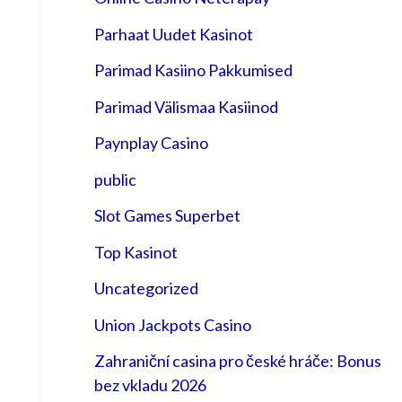
Parhaat Uudet Kasinot
Parimad Kasiino Pakkumised
Parimad Välismaa Kasiinod
Paynplay Casino
public
Slot Games Superbet
Top Kasinot
Uncategorized
Union Jackpots Casino
Zahraniční casina pro české hráče: Bonus
bez vkladu 2026