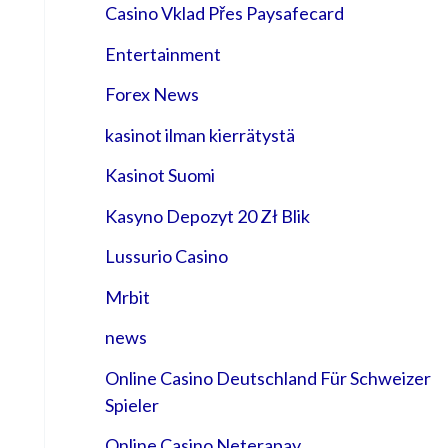
Casino Vklad Přes Paysafecard
Entertainment
Forex News
kasinot ilman kierrätystä
Kasinot Suomi
Kasyno Depozyt 20 Zł Blik
Lussurio Casino
Mrbit
news
Online Casino Deutschland Für Schweizer
Spieler
Online Casino Neterapay