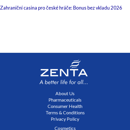
Zahraniční casina pro české hráče: Bonus bez vkladu 2026
About Us
Pharmaceuticals
Consumer Health
Terms & Conditions
Privacy Policy
Cosmetics