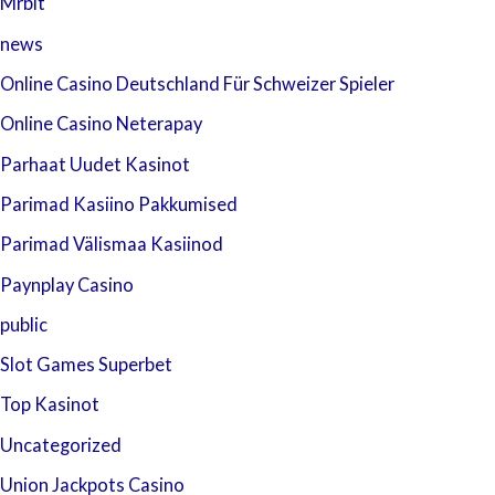
Mrbit
news
Online Casino Deutschland Für Schweizer Spieler
Online Casino Neterapay
Parhaat Uudet Kasinot
Parimad Kasiino Pakkumised
Parimad Välismaa Kasiinod
Paynplay Casino
public
Slot Games Superbet
Top Kasinot
Uncategorized
Union Jackpots Casino