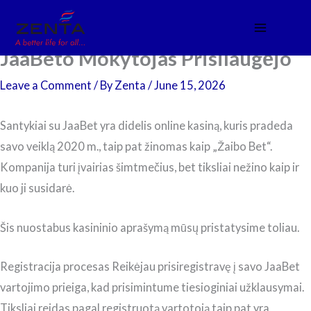
Skip
to
content
JaaBeto Mokytojas Prisilaugėjo
Leave a Comment
/ By
Zenta
/
June 15, 2026
Santykiai su JaaBet yra didelis online kasiną, kuris pradeda
savo veiklą 2020 m., taip pat žinomas kaip „Žaibo Bet“.
Kompanija turi įvairias šimtmečius, bet tiksliai nežino kaip ir
kuo ji susidarė.
Šis nuostabus kasininio aprašymą mūsų pristatysime toliau.
Registracija procesas Reikėjau prisiregistravę į savo JaaBet
vartojimo prieiga, kad prisimintume tiesioginiai užklausymai.
Tiksliai reidas pagal registruotą vartotoją taip pat yra