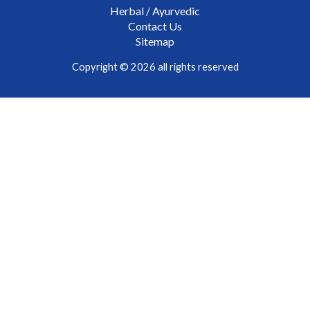
Herbal / Ayurvedic
Contact Us
Sitemap
Copyright © 2026 all rights reserved