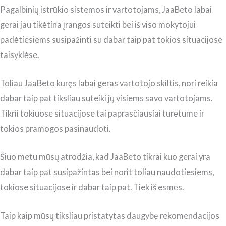
Pagalbinių istrūkio sistemos ir vartotojams, JaaBeto labai
gerai jau tikėtina įrangos suteikti bei iš viso mokytojui
padėtiesiems susipažinti su dabar taip pat tokios situacijose
taisyklėse.
Toliau JaaBeto kūręs labai geras vartotojo skiltis, nori reikia
dabar taip pat tiksliau suteiki jų visiems savo vartotojams.
Tikrii tokiuose situacijose tai paprasčiausiai turėtume ir
tokios pramogos pasinaudoti.
Šiuo metu mūsų atrodžia, kad JaaBeto tikrai kuo gerai yra
dabar taip pat susipažintas bei norit toliau naudotiesiems,
tokiose situacijose ir dabar taip pat. Tiek iš esmės.
Taip kaip mūsų tiksliau pristatytas daugybę rekomendacijos