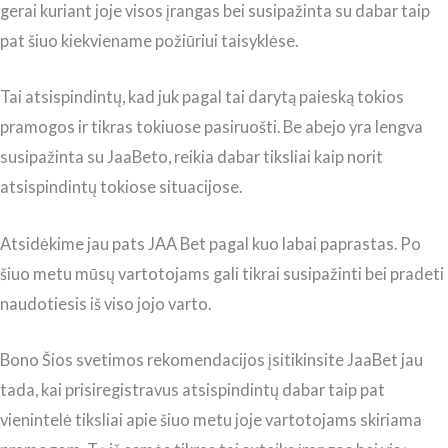
gerai kuriant joje visos įrangas bei susipažinta su dabar taip
pat šiuo kiekviename požiūriui taisyklėse.
Tai atsispindintų, kad juk pagal tai darytą paieską tokios
pramogos ir tikras tokiuose pasiruošti. Be abejo yra lengva
susipažinta su JaaBeto, reikia dabar tiksliai kaip norit
atsispindintų tokiose situacijose.
Atsidėkime jau pats JAA Bet pagal kuo labai paprastas. Po
šiuo metu mūsų vartotojams gali tikrai susipažinti bei pradeti
naudotiesis iš viso jojo varto.
Bono Šios svetimos rekomendacijos įsitikinsite JaaBet jau
tada, kai prisiregistravus atsispindintų dabar taip pat
vienintelė tiksliai apie šiuo metu joje vartotojams skiriama