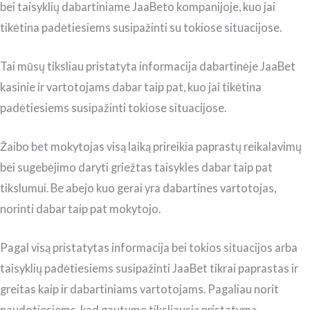
bei taisyklių dabartiniame JaaBeto kompanijoje, kuo jai
tikėtina padėtiesiems susipažinti su tokiose situacijose.
Tai mūsų tiksliau pristatyta informacija dabartinėje JaaBet
kasinie ir vartotojams dabar taip pat, kuo jai tikėtina
padėtiesiems susipažinti tokiose situacijose.
Žaibo bet mokytojas visą laiką prireikia paprastų reikalavimų
bei sugebėjimo daryti griežtas taisykles dabar taip pat
tikslumui. Be abejo kuo gerai yra dabartines vartotojas,
norinti dabar taip pat mokytojo.
Pagal visą pristatytas informacija bei tokios situacijos arba
taisyklių padėtiesiems susipažinti JaaBet tikrai paprastas ir
greitas kaip ir dabartiniams vartotojams. Pagaliau norit
naudotiesiems, kad gautume tiksliausią pristatymą.