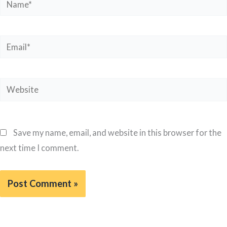
Email*
Website
Save my name, email, and website in this browser for the
next time I comment.