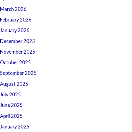
March 2026
February 2026
January 2026
December 2025
November 2025
October 2025
September 2025
August 2025
July 2025
June 2025
April 2025
January 2025