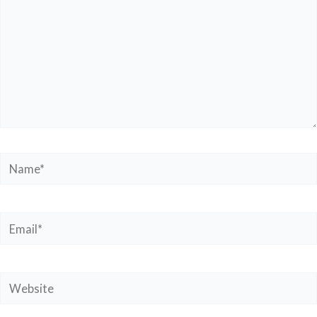
Name*
Email*
Website