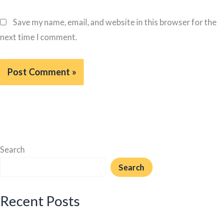
Save my name, email, and website in this browser for the
next time I comment.
Search
Search
Recent Posts