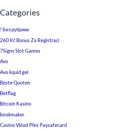
Categories
! Без рубрики
260 Kč Bonus Za Registraci
7Signs Slot Games
Avo
Avo liquid gel
Beste Quoten
Betflag
Bitcoin Kasino
bookmaker
Casino Vklad Přes Paysafecard