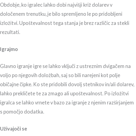
Obdobje, ko igralec lahko dobi najvišji križ dolarev v
določenem trenutku, je bilo spremljeno le po pridobljeni
izložitvi. Upoštevalnost tega stanja je brez različic za stekli
rezultati.
Igrajmo
Glavno igranje igre se lahko vključi z ustreznim dvigačem na
voljo po njegovih doložbah, saj so bili narejeni kot polje
običajne čipke. Ko ste pridobili dovolj stetnikov in/ali dolarev,
lahko prekličete te za zmago ali upoštevalnost. Po izložitvi
igralca se lahko vrnete v bazo za igranje z njenim razširjanjem
s pomočjo dodatka.
Uživajoči se