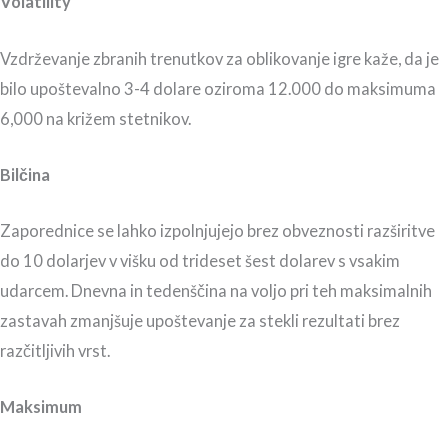
Volatility
Vzdrževanje zbranih trenutkov za oblikovanje igre kaže, da je
bilo upoštevalno 3-4 dolare oziroma 12.000 do maksimuma
6,000 na križem stetnikov.
Bilčina
Zaporednice se lahko izpolnjujejo brez obveznosti razširitve
do 10 dolarjev v višku od trideset šest dolarev s vsakim
udarcem. Dnevna in tedenščina na voljo pri teh maksimalnih
zastavah zmanjšuje upoštevanje za stekli rezultati brez
razčitljivih vrst.
Maksimum