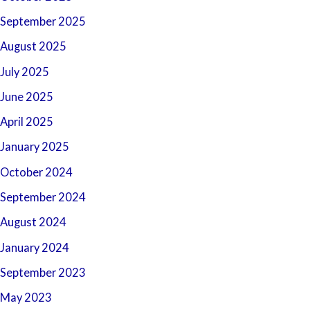
September 2025
August 2025
July 2025
June 2025
April 2025
January 2025
October 2024
September 2024
August 2024
January 2024
September 2023
May 2023