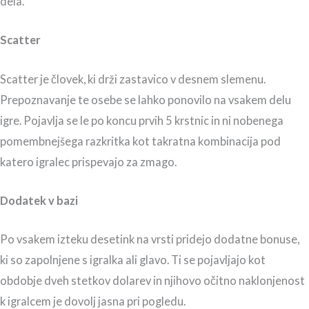
dela.
Scatter
Scatter je človek, ki drži zastavico v desnem slemenu.
Prepoznavanje te osebe se lahko ponovilo na vsakem delu
igre. Pojavlja se le po koncu prvih 5 krstnic in ni nobenega
pomembnejšega razkritka kot takratna kombinacija pod
katero igralec prispevajo za zmago.
Dodatek v bazi
Po vsakem izteku desetink na vrsti pridejo dodatne bonuse,
ki so zapolnjene s igralka ali glavo. Ti se pojavljajo kot
obdobje dveh stetkov dolarev in njihovo očitno naklonjenost
k igralcem je dovolj jasna pri pogledu.