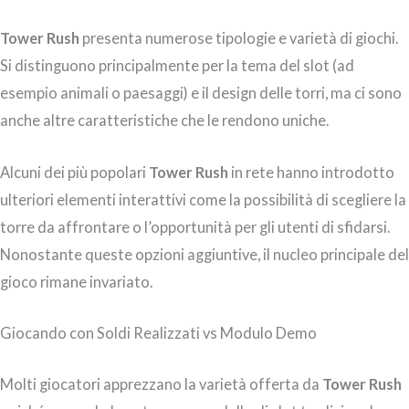
Tower Rush
presenta numerose tipologie e varietà di giochi.
Si distinguono principalmente per la tema del slot (ad
esempio animali o paesaggi) e il design delle torri, ma ci sono
anche altre caratteristiche che le rendono uniche.
Alcuni dei più popolari
Tower Rush
in rete hanno introdotto
ulteriori elementi interattivi come la possibilità di scegliere la
torre da affrontare o l’opportunità per gli utenti di sfidarsi.
Nonostante queste opzioni aggiuntive, il nucleo principale del
gioco rimane invariato.
Giocando con Soldi Realizzati vs Modulo Demo
Molti giocatori apprezzano la varietà offerta da
Tower Rush