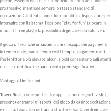
poiché, essendo basata su un modello di slot tradizionale e
progressivo, mantiene sempre lo stesso standard di
eccitazione. Gli utenti hanno due modalità a disposizione per
interagire con il sistema: l’opzione “play for fun” (giocare in
modalità free play) e la possibilità di giocare con soldi veri.
Il gioco offre anche un sistema che si occupa dei pagamenti
in tempo reale, mantenendo così i tempi di pagamento alti.
Per le vittorie più elevate, alcuni giochi consentono agli utenti
di essere notificati se hanno vinto premi significativi.
Vantaggi e Limitazioni
Tower Rush
, come molte altre applicazioni dei giochi a slot,
presenta entrambi gli aspetti del gioco da casino: eccitazione
e rischio. I giocatori potranno sfruttare i vantaggi di giocare