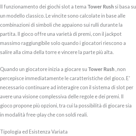
Il funzionamento dei giochi slot a tema
Tower Rush
si basa su
un modello classico. Le vincite sono calcolate in base alle
combinazioni di simboli che appaiono sui rulli durante la
partita. Il gioco offre una varietà di premi, con il jackpot
massimo raggiungibile solo quando i giocatori riescono a
salire alla cima della torre e vincere la parte più alta.
Quando un giocatore inizia a giocare su
Tower Rush
, non
percepisce immediatamente le caratteristiche del gioco. E’
necessario continuare ad interagire con il sistema di slot per
avere una visione complessiva delle regole e dei premi. Il
gioco propone più opzioni, tra cui la possibilità di giocare sia
in modalità free-play che con soldi reali.
Tipologia ed Esistenza Variata