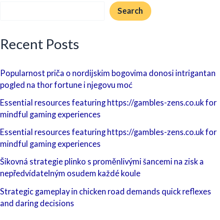
Search
Recent Posts
Popularnost priča o nordijskim bogovima donosi intrigantan
pogled na thor fortune i njegovu moć
Essential resources featuring https://gambles-zens.co.uk for
mindful gaming experiences
Essential resources featuring https://gambles-zens.co.uk for
mindful gaming experiences
Šikovná strategie plinko s proměnlivými šancemi na zisk a
nepředvídatelným osudem každé koule
Strategic gameplay in chicken road demands quick reflexes
and daring decisions