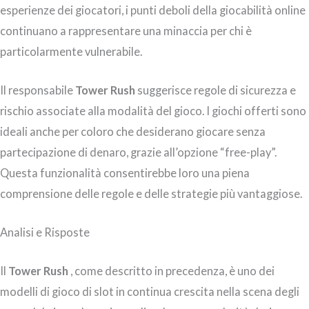
esperienze dei giocatori, i punti deboli della giocabilità online
continuano a rappresentare una minaccia per chi è
particolarmente vulnerabile.
Il responsabile
Tower Rush
suggerisce regole di sicurezza e
rischio associate alla modalità del gioco. I giochi offerti sono
ideali anche per coloro che desiderano giocare senza
partecipazione di denaro, grazie all’opzione “free-play”.
Questa funzionalità consentirebbe loro una piena
comprensione delle regole e delle strategie più vantaggiose.
Analisi e Risposte
Il
Tower Rush
, come descritto in precedenza, è uno dei
modelli di gioco di slot in continua crescita nella scena degli