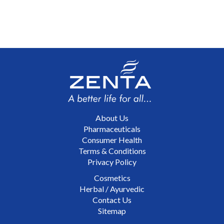
About Us
Pharmaceuticals
Consumer Health
Terms & Conditions
Privacy Policy
Cosmetics
Herbal / Ayurvedic
Contact Us
Sitemap