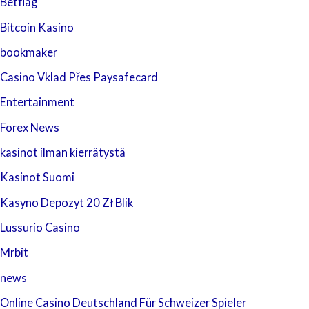
Betflag
Bitcoin Kasino
bookmaker
Casino Vklad Přes Paysafecard
Entertainment
Forex News
kasinot ilman kierrätystä
Kasinot Suomi
Kasyno Depozyt 20 Zł Blik
Lussurio Casino
Mrbit
news
Online Casino Deutschland Für Schweizer Spieler