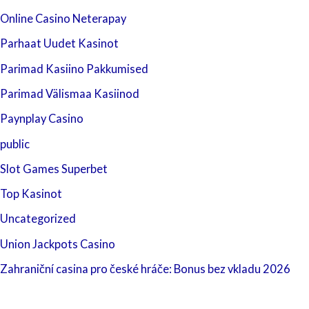
Online Casino Neterapay
Parhaat Uudet Kasinot
Parimad Kasiino Pakkumised
Parimad Välismaa Kasiinod
Paynplay Casino
public
Slot Games Superbet
Top Kasinot
Uncategorized
Union Jackpots Casino
Zahraniční casina pro české hráče: Bonus bez vkladu 2026