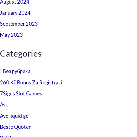
August 2024
January 2024
September 2023
May 2023
Categories
! Без рубрики
260 Kč Bonus Za Registraci
7Signs Slot Games
Avo
Avo liquid gel
Beste Quoten