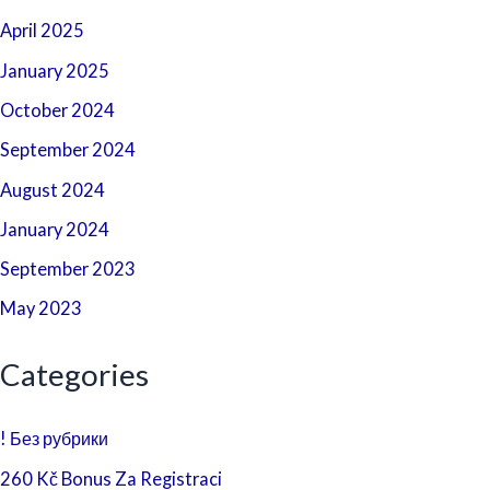
April 2025
January 2025
October 2024
September 2024
August 2024
January 2024
September 2023
May 2023
Categories
! Без рубрики
260 Kč Bonus Za Registraci