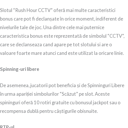
Slotul “Rush Hour CCTV” oferă mai multe caracteristici
bonus care pot fi declanșate în orice moment, indiferent de
nivelurile tale de joc. Una dintre cele mai puternice
caracteristica bonus este reprezentată de simbolul “CCTV”,
care se declanseaza cand apare pe tot slotului si are o
valoare foarte mare atunci cand este utilizat la oricare linie.
Spinning-uri libere
De asemenea, jucatorii pot beneficia și de Spinninguri Libere
în urma apariției simbolurilor “Scăzut” pe slot. Aceste
spininguri oferă 10 rotiri gratuite cu bonusul jackpot sau o
recompensa dublă pentru câștigurile obisnuite.
RTP-ul