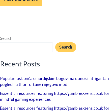
Search
Search
Recent Posts
Popularnost priča o nordijskim bogovima donosi intrigantan
pogled na thor fortune i njegovu moć
Essential resources featuring https://gambles-zens.co.uk for
mindful gaming experiences
Essential resources featuring https://gambles-zens.co.uk for