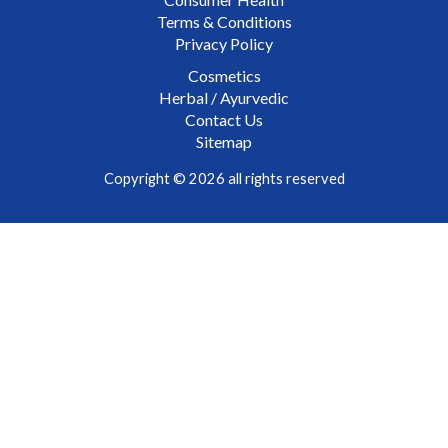
Terms & Conditions
Privacy Policy
Cosmetics
Herbal / Ayurvedic
Contact Us
Sitemap
Copyright © 2026 all rights reserved