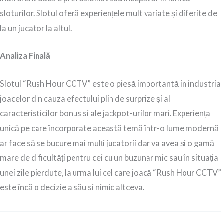
sloturilor. Slotul oferă experiențele mult variate și diferite de
la un jucator la altul.
Analiza Finală
Slotul “Rush Hour CCTV” este o piesă importantă in industria
joacelor din cauza efectului plin de surprize și al
caracteristicilor bonus si ale jackpot-urilor mari. Experiența
unică pe care încorporate această temă într-o lume modernă
ar face să se bucure mai mulți jucatorii dar va avea și o gamă
mare de dificultăți pentru cei cu un buzunar mic sau în situația
unei zile pierdute, la urma lui cel care joacă “Rush Hour CCTV”
este încă o decizie a său si nimic altceva.