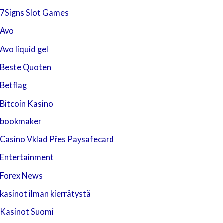
7Signs Slot Games
Avo
Avo liquid gel
Beste Quoten
Betflag
Bitcoin Kasino
bookmaker
Casino Vklad Přes Paysafecard
Entertainment
Forex News
kasinot ilman kierrätystä
Kasinot Suomi