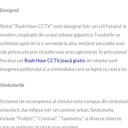
Designul
Slotul “Rush Hour CCTV” este designat într-un stil futurist și
modern, inspirație din orașe urbane gigantice. Fondurile se
schimbă rapid de la o secvență la alta, imitând senzațiile unei
zile petrecute prin străzile unui oraș aglomerat. În prim planul
fiecărui set
Rush Hour CCTV joacă gratis
de rulante sunt
imaginea polițistului și a criminalului care se luptă cu ceata lor.
Simbolurile
Sistemul de recompense al slotului este compus din simboluri
standard, dar înfipse într-un context urban. Simbolurile
include “Polițist”, “Criminal”, “Taximetru” și diverse obiecte
care se regăsesc în orice oraș modern.