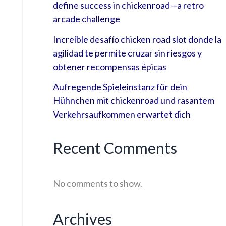
define success in chickenroad—a retro
arcade challenge
Increíble desafío chicken road slot donde la
agilidad te permite cruzar sin riesgos y
obtener recompensas épicas
Aufregende Spieleinstanz für dein
Hühnchen mit chickenroad und rasantem
Verkehrsaufkommen erwartet dich
Recent Comments
No comments to show.
Archives