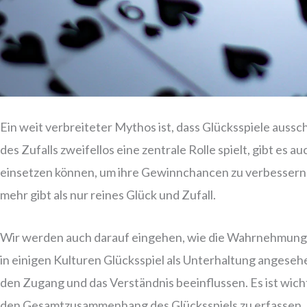
Ein weit verbreiteter Mythos ist, dass Glücksspiele auss
des Zufalls zweifellos eine zentrale Rolle spielt, gibt es a
einsetzen können, um ihre Gewinnchancen zu verbessern. D
mehr gibt als nur reines Glück und Zufall.
Wir werden auch darauf eingehen, wie die Wahrnehmung de
in einigen Kulturen Glücksspiel als Unterhaltung angesehen
den Zugang und das Verständnis beeinflussen. Es ist wich
den Gesamtzusammenhang des Glücksspiels zu erfassen.