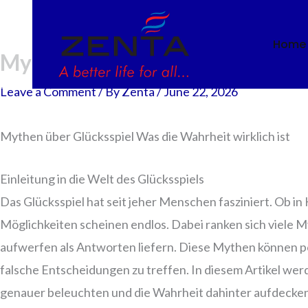
Skip
to
Home
content
Mythen über Glücksspiel Was di
Leave a Comment
/ By
Zenta
/
June 22, 2026
Mythen über Glücksspiel Was die Wahrheit wirklich ist
Einleitung in die Welt des Glücksspiels
Das Glücksspiel hat seit jeher Menschen fasziniert. Ob in 
Möglichkeiten scheinen endlos. Dabei ranken sich viele M
aufwerfen als Antworten liefern. Diese Mythen können po
falsche Entscheidungen zu treffen. In diesem Artikel wer
genauer beleuchten und die Wahrheit dahinter aufdecken.