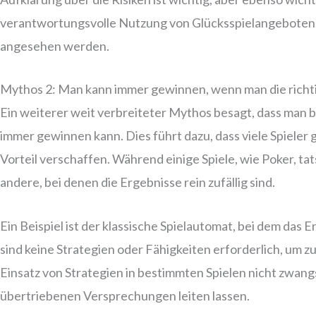
verantwortungsvolle Nutzung von Glücksspielangeboten. D
angesehen werden.
Mythos 2: Man kann immer gewinnen, wenn man die richti
Ein weiterer weit verbreiteter Mythos besagt, dass man 
immer gewinnen kann. Dies führt dazu, dass viele Spieler 
Vorteil verschaffen. Während einige Spiele, wie Poker, tat
andere, bei denen die Ergebnisse rein zufällig sind.
Ein Beispiel ist der klassische Spielautomat, bei dem das E
sind keine Strategien oder Fähigkeiten erforderlich, um zu
Einsatz von Strategien in bestimmten Spielen nicht zwangs
übertriebenen Versprechungen leiten lassen.