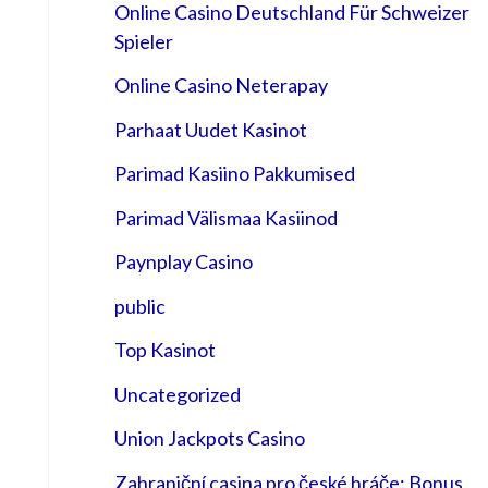
Online Casino Deutschland Für Schweizer
Spieler
Online Casino Neterapay
Parhaat Uudet Kasinot
Parimad Kasiino Pakkumised
Parimad Välismaa Kasiinod
Paynplay Casino
public
Top Kasinot
Uncategorized
Union Jackpots Casino
Zahraniční casina pro české hráče: Bonus