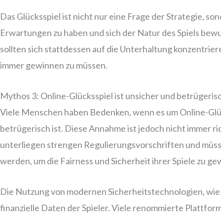
Das Glücksspiel ist nicht nur eine Frage der Strategie, son
Erwartungen zu haben und sich der Natur des Spiels bewu
sollten sich stattdessen auf die Unterhaltung konzentrier
immer gewinnen zu müssen.
Mythos 3: Online-Glücksspiel ist unsicher und betrügeris
Viele Menschen haben Bedenken, wenn es um Online-Glück
betrügerisch ist. Diese Annahme ist jedoch nicht immer r
unterliegen strengen Regulierungsvorschriften und müss
werden, um die Fairness und Sicherheit ihrer Spiele zu ge
Die Nutzung von modernen Sicherheitstechnologien, wie 
finanzielle Daten der Spieler. Viele renommierte Plattfor