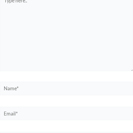
here..
Name*
Email*