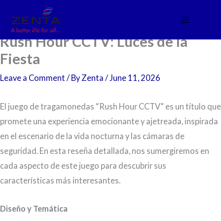
Skip
to
content
Rush Hour CCTV: Luces de la
Fiesta
Leave a Comment
/ By
Zenta
/
June 11, 2026
El juego de tragamonedas “Rush Hour CCTV” es un título que
promete una experiencia emocionante y ajetreada, inspirada
en el escenario de la vida nocturna y las cámaras de
seguridad. En esta reseña detallada, nos sumergiremos en
cada aspecto de este juego para descubrir sus
características más interesantes.
Diseño y Temática