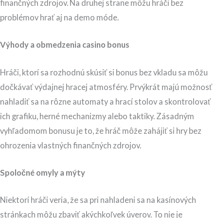
finančných zdrojov. Na druhej strane môžu hráči bez
problémov hrať aj na demo móde.
Výhody a obmedzenia casino bonus
Hráči, ktorí sa rozhodnú skúsiť si bonus bez vkladu sa môžu
dočkávať výdajnej hracej atmosféry. Prvýkrát majú možnosť
nahladiť sa na rôzne automaty a hrací stolov a skontrolovať
ich grafiku, herné mechanizmy alebo taktiky. Zásadným
vyhľadomom bonusu je to, že hráč môže zahájiť si hry bez
ohrozenia vlastných finančných zdrojov.
Spoločné omyly a mýty
Niektorí hráči veria, že sa pri nahladeni sa na kasínových
stránkach môžu zbaviť akýchkoľvek úverov. To nie je