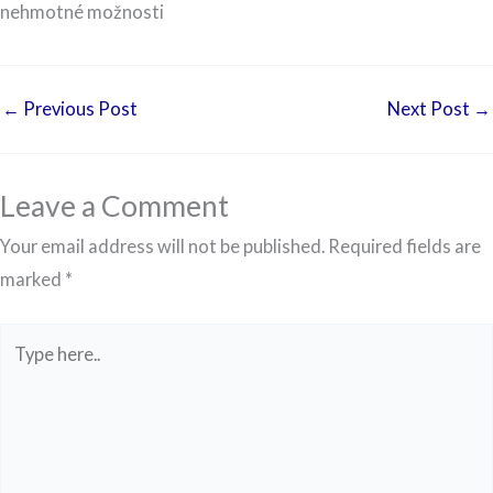
nehmotné možnosti
←
Previous Post
Next Post
→
Leave a Comment
Your email address will not be published.
Required fields are
marked
*
Type
here..