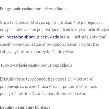
Fungovanie casino bonus bez vkladu
Ide o typ bonusu, ktorý sa uplatňuje okamžite po registrácií
nových hráčov alebo pri pristúpeniu k niektorých konkrétnejch
online casino sk bonus bez vkladu
hrám. Hráči môžu obdržať
špecifikovaný počet zásahov alebo zadávania do hry bez
toho, aby boli potrebné vydať žiadny vklad.
Typy a variácie casino bonus bez vkladu
Existujú rôzne typy boncov bez depozícií. Niektoré sú
prispievajú na úroveň hráča v hrách, pričom ďalšie môžu
poskytnúť až do 50 zadávania zdarma alebo viac.
Legálny a regiónny kontext