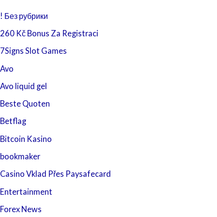
! Без рубрики
260 Kč Bonus Za Registraci
7Signs Slot Games
Avo
Avo liquid gel
Beste Quoten
Betflag
Bitcoin Kasino
bookmaker
Casino Vklad Přes Paysafecard
Entertainment
Forex News