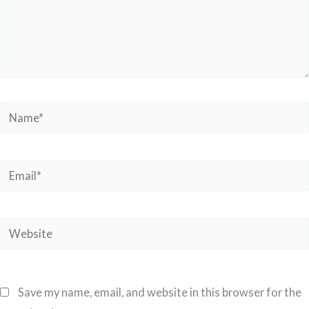
Name*
Email*
Website
Save my name, email, and website in this browser for the