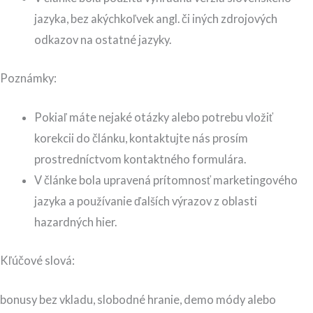
jazyka, bez akýchkoľvek angl. či iných zdrojových
odkazov na ostatné jazyky.
Poznámky:
Pokiaľ máte nejaké otázky alebo potrebu vložiť
korekcii do článku, kontaktujte nás prosím
prostredníctvom kontaktného formulára.
V článke bola upravená prítomnosť marketingového
jazyka a používanie ďalších výrazov z oblasti
hazardných hier.
Kľúčové slová:
bonusy bez vkladu, slobodné hranie, demo módy alebo