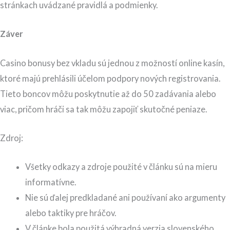
stránkach uvádzané pravidlá a podmienky.
Záver
Casino bonusy bez vkladu sú jednou z možností online kasín,
ktoré majú prehlásili účelom podpory nových registrovania.
Tieto boncov môžu poskytnutie až do 50 zadávania alebo
viac, pričom hráči sa tak môžu zapojiť skutočné peniaze.
Zdroj:
Všetky odkazy a zdroje použité v článku sú na mieru
informatívne.
Nie sú ďalej predkladané ani používaní ako argumenty
alebo taktiky pre hráčov.
V článke bola použitá výhradná verzia slovenského