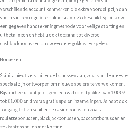
Als je bij Spinita bent aangemeld, kun je genieten van
verschillende account kenmerken die extra voordelig zijn dan
spelers in een reguliere onlinecasino. Zo beschikt Spinita over
een gegeven handtekeningmethode voor veilige storting en
uitbetalingen en hebt u ook toegang tot diverse
cashbackbonussen op uw eerdere gokkastenspelen.
Bonussen
Spinita biedt verschillende bonussen aan, waarvan de meeste
speciaal zijn ontworpen om nieuwe spelers te verwelkomen.
Bijvoorbeeld kunt je krijgen: een welkomstpakket van 1000%
tot €1.000 en diverse gratis spelen inzamelingen. Je hebt ook
toegang tot verschillende casinobonussen zoals
roulettebonussen, blackjackbonussen, baccaratbonussen en
gokkastenspellen met korting.