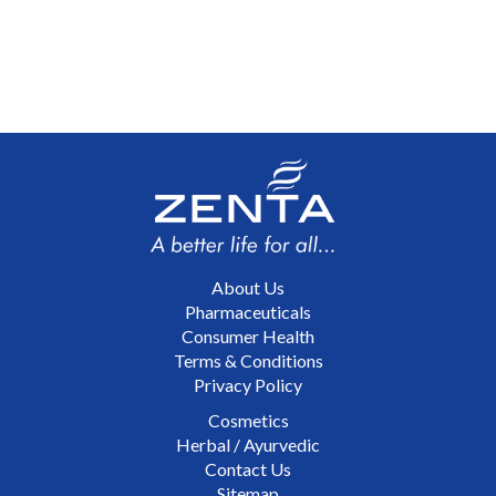
About Us
Pharmaceuticals
Consumer Health
Terms & Conditions
Privacy Policy
Cosmetics
Herbal / Ayurvedic
Contact Us
Sitemap