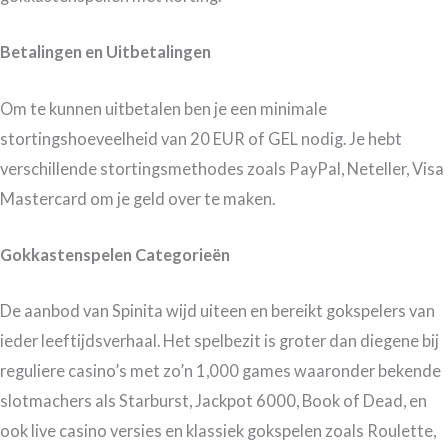
Betalingen en Uitbetalingen
Om te kunnen uitbetalen ben je een minimale
stortingshoeveelheid van 20 EUR of GEL nodig. Je hebt
verschillende stortingsmethodes zoals PayPal, Neteller, Visa
Mastercard om je geld over te maken.
Gokkastenspelen Categorieën
De aanbod van Spinita wijd uiteen en bereikt gokspelers van
ieder leeftijdsverhaal. Het spelbezit is groter dan diegene bij
reguliere casino’s met zo’n 1,000 games waaronder bekende
slotmachers als Starburst, Jackpot 6000, Book of Dead, en
ook live casino versies en klassiek gokspelen zoals Roulette,