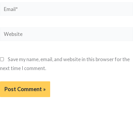
Email*
Website
Save my name, email, and website in this browser for the
next time I comment.