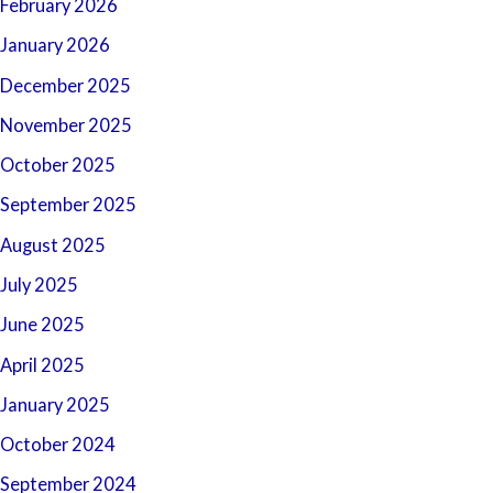
February 2026
January 2026
December 2025
November 2025
October 2025
September 2025
August 2025
July 2025
June 2025
April 2025
January 2025
October 2024
September 2024