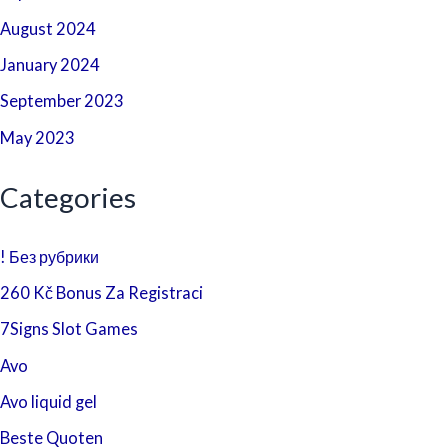
August 2024
January 2024
September 2023
May 2023
Categories
! Без рубрики
260 Kč Bonus Za Registraci
7Signs Slot Games
Avo
Avo liquid gel
Beste Quoten