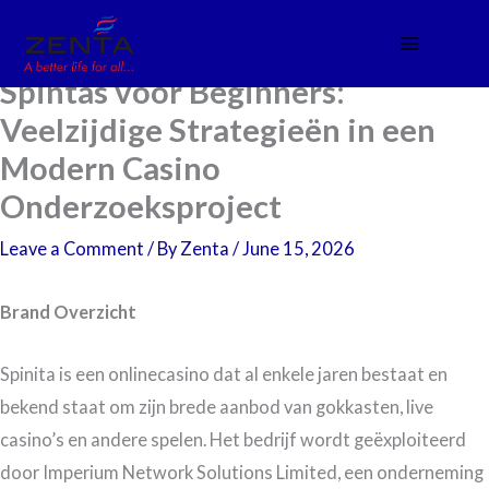
Skip
to
content
Spintas voor Beginners:
Veelzijdige Strategieën in een
Modern Casino
Onderzoeksproject
Leave a Comment
/ By
Zenta
/
June 15, 2026
Brand Overzicht
Spinita is een onlinecasino dat al enkele jaren bestaat en
bekend staat om zijn brede aanbod van gokkasten, live
casino’s en andere spelen. Het bedrijf wordt geëxploiteerd
door Imperium Network Solutions Limited, een onderneming