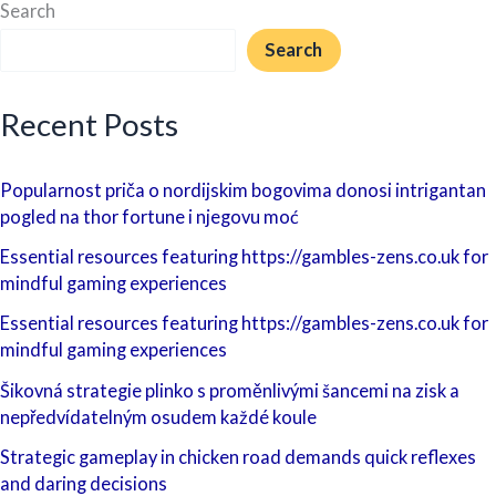
Search
Search
Recent Posts
Popularnost priča o nordijskim bogovima donosi intrigantan
pogled na thor fortune i njegovu moć
Essential resources featuring https://gambles-zens.co.uk for
mindful gaming experiences
Essential resources featuring https://gambles-zens.co.uk for
mindful gaming experiences
Šikovná strategie plinko s proměnlivými šancemi na zisk a
nepředvídatelným osudem každé koule
Strategic gameplay in chicken road demands quick reflexes
and daring decisions