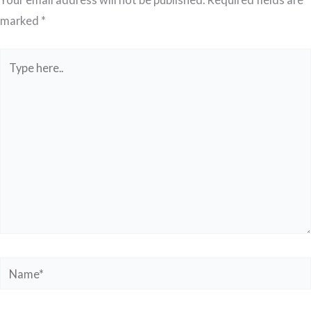
marked
*
Type
here..
Name*