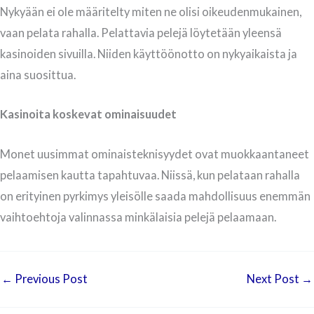
Nykyään ei ole määritelty miten ne olisi oikeudenmukainen,
vaan pelata rahalla. Pelattavia pelejä löytetään yleensä
kasinoiden sivuilla. Niiden käyttöönotto on nykyaikaista ja
aina suosittua.
Kasinoita koskevat ominaisuudet
Monet uusimmat ominaisteknisyydet ovat muokkaantaneet
pelaamisen kautta tapahtuvaa. Niissä, kun pelataan rahalla
on erityinen pyrkimys yleisölle saada mahdollisuus enemmän
vaihtoehtoja valinnassa minkälaisia pelejä pelaamaan.
←
Previous Post
Next Post
→