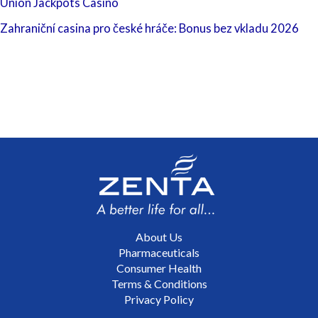
Union Jackpots Casino
Zahraniční casina pro české hráče: Bonus bez vkladu 2026
About Us
Pharmaceuticals
Consumer Health
Terms & Conditions
Privacy Policy