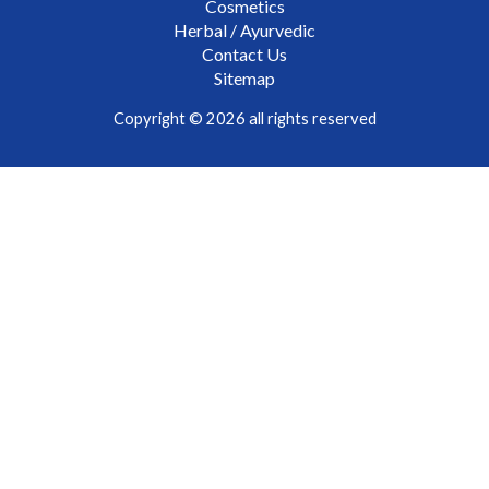
Cosmetics
Herbal / Ayurvedic
Contact Us
Sitemap
Copyright © 2026 all rights reserved