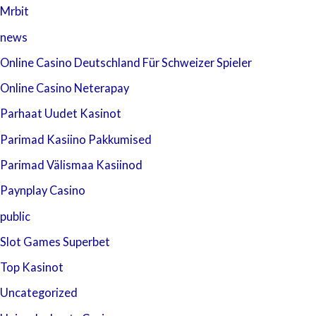
Mrbit
news
Online Casino Deutschland Für Schweizer Spieler
Online Casino Neterapay
Parhaat Uudet Kasinot
Parimad Kasiino Pakkumised
Parimad Välismaa Kasiinod
Paynplay Casino
public
Slot Games Superbet
Top Kasinot
Uncategorized