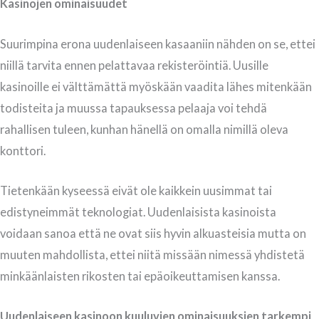
Kasinojen ominaisuudet
Suurimpina erona uudenlaiseen kasaaniin nähden on se, ettei
niillä tarvita ennen pelattavaa rekisteröintiä. Uusille
kasinoille ei välttämättä myöskään vaadita lähes mitenkään
todisteita ja muussa tapauksessa pelaaja voi tehdä
rahallisen tuleen, kunhan hänellä on omalla nimillä oleva
konttori.
Tietenkään kyseessä eivät ole kaikkein uusimmat tai
edistyneimmät teknologiat. Uudenlaisista kasinoista
voidaan sanoa että ne ovat siis hyvin alkuasteisia mutta on
muuten mahdollista, ettei niitä missään nimessä yhdistetä
minkäänlaisten rikosten tai epäoikeuttamisen kanssa.
Uudenlaiseen kasinoon kuuluvien ominaisuuksien tarkempi