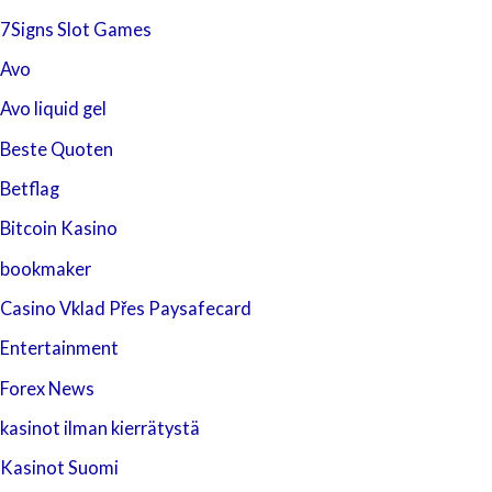
7Signs Slot Games
Avo
Avo liquid gel
Beste Quoten
Betflag
Bitcoin Kasino
bookmaker
Casino Vklad Přes Paysafecard
Entertainment
Forex News
kasinot ilman kierrätystä
Kasinot Suomi