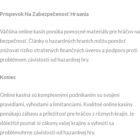
Príspevok Na Zabezpečenosť Hraania
Väčšina online kasín ponúka pomocné materiály pre hráčov na
bezpečnosť. Články o hazardných hraních môžu pomôcť
znižovať riziko stratených finančných úverov a podporu proti
problémom závislosti od hazardnej hry.
Koniec
Online kasíná sú komplexnými podnikaním so svojimi
pravidlami, výhodami a limítanciami. Kvalitné online kasíny
ponúkajú zábavu a príležitosť pre hráčov z rôznych krajín. Je
dôležité poznať si zákony vašej krajiny a vyhnúti sa
problémohrne závislosti od hazardnej hry.