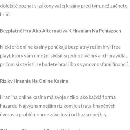
dôležité poznať si zákony vašej krajiny pred tým, než začnete
hráči.
Bezplatné Hra Ako Alternatíva K Hraniam Na Peniazoch
Niektoré online kasíny ponúkajú bezplatný režim hry (free
play), ktorý vám umožní skúsiť si jednotlivé hry a ich pravidlá,
pričom si ste isti, že budete hrači iba s vymožnosťami financií.
Riziky Hraania Na Online Kasíne
Hraní na online kasína má svoje riziko, ako každá forma
hazardu. Najvýznamnejším rizikom je strata finančných
úverov a problémohrne závislosti od hazardnej hry.