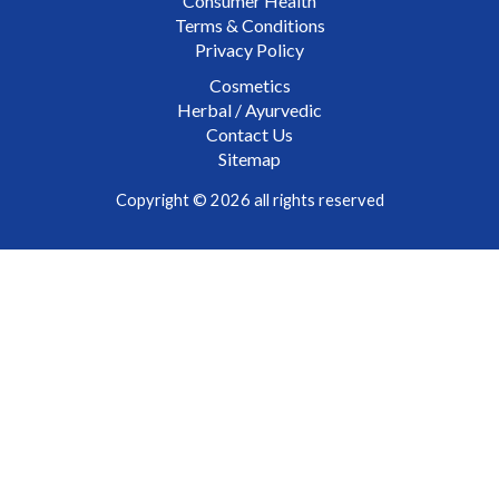
Consumer Health
Terms & Conditions
Privacy Policy
Cosmetics
Herbal / Ayurvedic
Contact Us
Sitemap
Copyright © 2026 all rights reserved